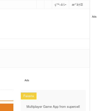
ç™»å½•
æ³¨å†Œ
Ads
这里是土豪村，有钱就是任性！
Ads