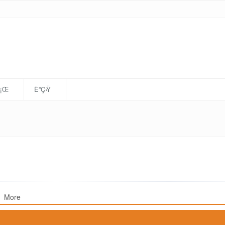
È¡Œ
È”Ç›Ÿ
More