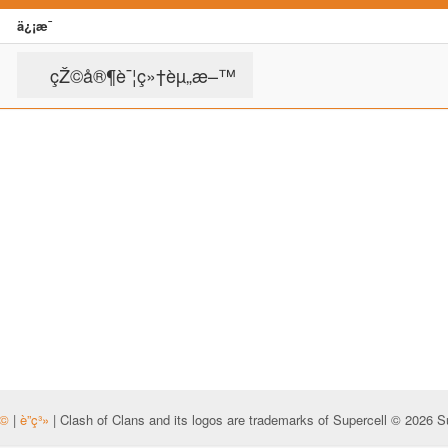
ä¿¡æ¯
çŽ©å®¶è¯¦ç»†èµ„æ–™