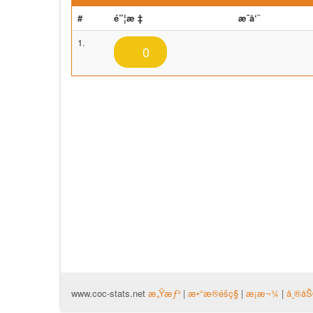
#
é”¦æ ‡
æˆå‘˜
1.
小釟
0