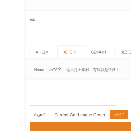
Ads
Ä¸»É¡Μ
Æˆ˜É˜Ÿ
ÇŽ©Å®¶
ÆŽ’
Home
æˆ˜é˜Ÿ
这里是土豪村，有钱就是任性！
这里是土豪村，有钱就是任性！
ä¿¡æ¯
Current War League Group
æˆå‘˜
æˆå‘˜