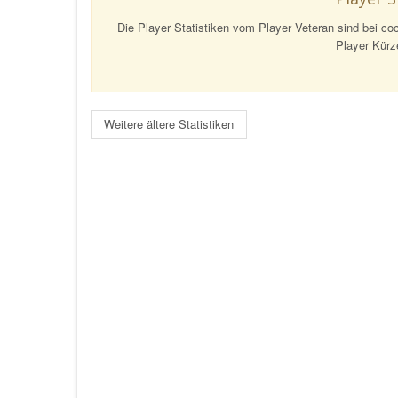
Player S
Die Player Statistiken vom Player Veteran sind bei coc
Player Kürze
Weitere ältere Statistiken